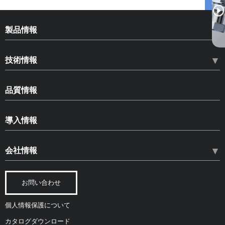
製品情報
HLN ハードロックナット
技術情報
HLB ハードロックベアリングナット
ねじのゆるみ
SLB スペースロックベアリングナット
品質情報
ゆるみ止め部品の種類とその効果
HLS ハードロックセットスクリュー
品質情報
ハードロックナットについて
導入情報
コピー商品への注意
品質保証体制
ねじゆるみ試験
CADデータダウンロード
安全を開発し、安心を提供
環境に対する取り組み
会社情報
各種試験
カタログ・資料ダウンロード
トータルコスト
公的認証
規格・認定
経営ビジョン
納入実績
人材育成
ねじの材料関連
お問い合わせ
会社概要
主要測定機器
研究論文
個人情報保護について
拠点紹介
カタログダウンロード
会社沿革