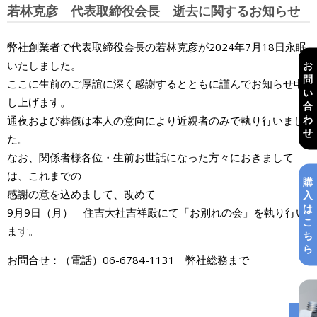
若林克彦 代表取締役会長 逝去に関するお知らせ
弊社創業者で代表取締役会長の若林克彦が2024年7月18日永眠
いたしました。
お
問
ここに生前のご厚誼に深く感謝するとともに謹んでお知らせ申
い
し上げます。
合
わ
通夜および葬儀は本人の意向により近親者のみで執り行いまし
せ
た。
なお、関係者様各位・生前お世話になった方々におきまして
は、これまでの
購
感謝の意を込めまして、改めて
入
は
9月9日（月） 住吉大社吉祥殿にて「お別れの会」を執り行い
こ
ます。
ち
ら
お問合せ：（電話）06-6784-1131 弊社総務まで