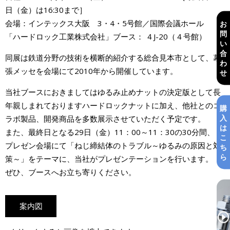
日（金）は16:30まで］
会場：インテックス大阪 3・4・5号館／国際会議ホール
お
問
「ハードロック工業株式会社」ブース： ４J-20（４号館）
い
合
同展は鉄道分野の技術を横断的紹介する総合見本市として、幕
わ
張メッセを会場にて2010年から開催しています。
せ
当社ブースにおきましてはゆるみ止めナットの決定版として長
年親しまれておりますハードロックナットに加え、他社とのコ
購
入
ラボ製品、開発商品を多数展示させていただく予定です。
は
また、最終日となる29日（金）11：00～11：30の30分間、
こ
プレゼン会場にて「ねじ締結体のトラブル～ゆるみの原因と対
ち
ら
策～」をテーマに、当社がプレゼンテーションを行います。
ぜひ、ブースへお立ち寄りください。
案内図