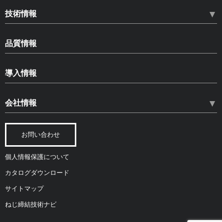
HLN ハードロックナット
技術情報
HLB ハードロックベアリングナット
ねじのゆるみ
SLB スペースロックベアリングナット
品質情報
ゆるみ止め部品の種類とその効果
HLS ハードロックセットスクリュー
品質情報
ハードロックナットについて
導入情報
コピー商品への注意
品質保証体制
ねじゆるみ試験
CADデータダウンロード
安全を開発し、安心を提供
環境に対する取り組み
会社情報
各種試験
カタログ・資料ダウンロード
トータルコスト
公的認証
規格・認定
経営ビジョン
納入実績
人材育成
ねじの材料関連
お問い合わせ
会社概要
主要測定機器
研究論文
個人情報保護について
拠点紹介
カタログダウンロード
会社沿革
サイトマップ
社会貢献活動
ねじ締結技術ナビ
ニュースリリース