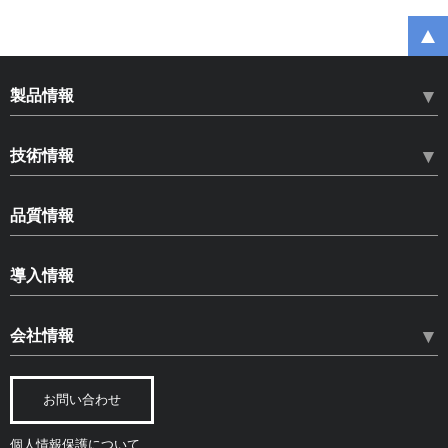
製品情報
HLN ハードロックナット
技術情報
HLB ハードロックベアリングナット
ねじのゆるみ
SLB スペースロックベアリングナット
品質情報
ゆるみ止め部品の種類とその効果
HLS ハードロックセットスクリュー
品質情報
ハードロックナットについて
導入情報
コピー商品への注意
品質保証体制
ねじゆるみ試験
CADデータダウンロード
安全を開発し、安心を提供
環境に対する取り組み
会社情報
各種試験
カタログ・資料ダウンロード
トータルコスト
公的認証
規格・認定
経営ビジョン
納入実績
人材育成
ねじの材料関連
お問い合わせ
会社概要
主要測定機器
研究論文
個人情報保護について