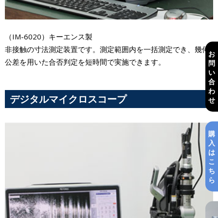
（IM-6020）キーエンス製
非接触の寸法測定装置です。測定範囲内を一括測定でき、幾何
お
公差を用いた合否判定を短時間で実施できます。
問
い
合
わ
デジタルマイクロスコープ
せ
購
入
は
こ
ち
ら