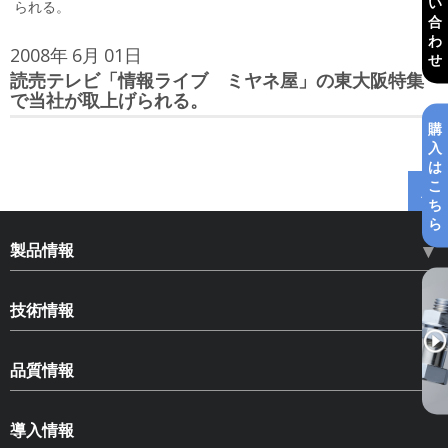
い
られる。
合
わ
2008年
6月
01日
せ
読売テレビ「情報ライブ ミヤネ屋」の東大阪特集
で当社が取上げられる。
購
入
は
こ
ち
ら
製品情報
HLN ハードロックナット
技術情報
HLB ハードロックベアリングナット
ねじのゆるみ
SLB スペースロックベアリングナット
品質情報
ゆるみ止め部品の種類とその効果
HLS ハードロックセットスクリュー
品質情報
ハードロックナットについて
導入情報
コピー商品への注意