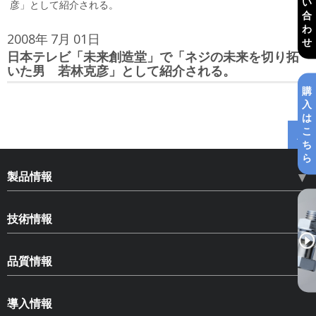
い
彦」として紹介される。
合
わ
2008年
7月
01日
せ
日本テレビ「未来創造堂」で「ネジの未来を切り拓
いた男 若林克彦」として紹介される。
購
入
は
こ
ち
ら
製品情報
HLN ハードロックナット
技術情報
HLB ハードロックベアリングナット
ねじのゆるみ
SLB スペースロックベアリングナット
品質情報
ゆるみ止め部品の種類とその効果
HLS ハードロックセットスクリュー
品質情報
ハードロックナットについて
導入情報
コピー商品への注意