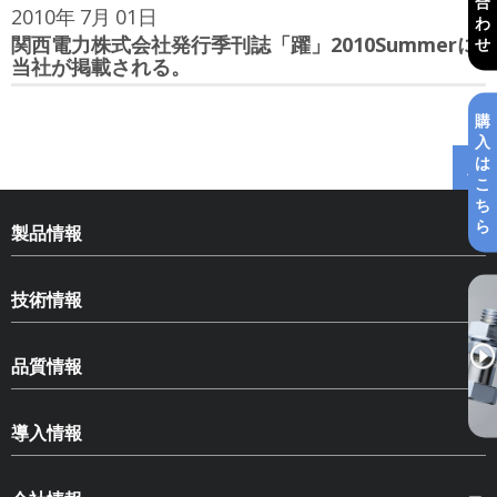
合
2010年
7月
01日
わ
関西電力株式会社発行季刊誌「躍」2010Summerに
せ
当社が掲載される。
購
入
は
こ
ち
ら
製品情報
HLN ハードロックナット
技術情報
HLB ハードロックベアリングナット
ねじのゆるみ
SLB スペースロックベアリングナット
品質情報
ゆるみ止め部品の種類とその効果
HLS ハードロックセットスクリュー
品質情報
ハードロックナットについて
導入情報
コピー商品への注意
品質保証体制
ねじゆるみ試験
CADデータダウンロード
安全を開発し、安心を提供
環境に対する取り組み