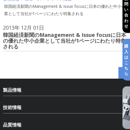
問
韓国経済新聞のManagement & Issue focusに日本の優れた中小企
い
業として当社が1ページにわたり特集される
合
わ
せ
2013年
12月
01日
韓国経済新聞のManagement & Issue focusに日本
の優れた中小企業として当社が1ページにわたり特集
される
購
入
は
こ
ち
ら
製品情報
HLN ハードロックナット
技術情報
HLB ハードロックベアリングナット
ねじのゆるみ
SLB スペースロックベアリングナット
品質情報