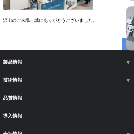
沢山のご来場、誠にありがとうございました。
製品情報
HLN ハードロックナット
技術情報
HLB ハードロックベアリングナット
ねじのゆるみ
SLB スペースロックベアリングナット
品質情報
ゆるみ止め部品の種類とその効果
HLS ハードロックセットスクリュー
品質情報
ハードロックナットについて
導入情報
コピー商品への注意
品質保証体制
ねじゆるみ試験
CADデータダウンロード
安全を開発し、安心を提供
環境に対する取り組み
会社情報
各種試験