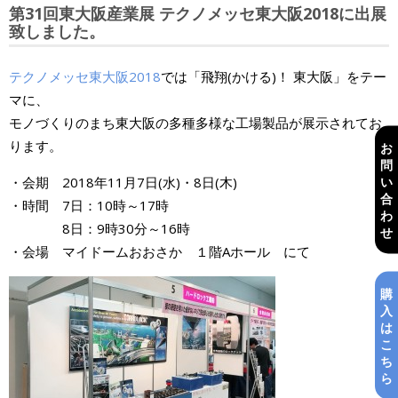
第31回東大阪産業展 テクノメッセ東大阪2018に出展
致しました。
テクノメッセ東大阪2018
では「飛翔(かける)！ 東大阪」をテー
マに、
モノづくりのまち東大阪の多種多様な工場製品が展示されてお
ります。
お
問
い
・会期 2018年11月7日(水)・8日(木)
合
・時間 7日：10時～17時
わ
8日：9時30分～16時
せ
・会場 マイドームおおさか １階Aホール にて
購
入
は
こ
ち
ら