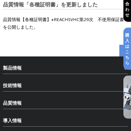
合
品質情報「各種証明書」を更新しました
わ
せ
品質情報【各種証明書】※REACHSVHC第29次 不使用保証書
を公開しました。
購
入
は
こ
ち
ら
製品情報
HLN ハードロックナット
技術情報
HLB ハードロックベアリングナット
ねじのゆるみ
SLB スペースロックベアリングナット
品質情報
ゆるみ止め部品の種類とその効果
HLS ハードロックセットスクリュー
品質情報
ハードロックナットについて
導入情報
コピー商品への注意
品質保証体制
ねじゆるみ試験
CADデータダウンロード